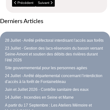
Article précédent : Déchèteries : Horaires d'été
Article suivant : 5 Juillet - Visite du parc Bous
Précédent
Suivant
Derniers Articles
28 Juillet - Arrêté préfectoral interdisant l'accès aux forêts
23 Juillet - Gestion des lacs-réservoirs du bassin versant
Seine-Amont et soutien des débits des rivières durant
l'été 2026
Site gouvernemental pour les personnes agées
24 Juillet - Arrêté départemental concernant l'interdiction
d'accès à la forêt de Fontainebleau
Juin et Juillet 2026 - Contrôle sanitaire des eaux
14 Juillet - Incendies en Seine et Marne
A partir du 17 Septembre : Les Ateliers Mémoire et