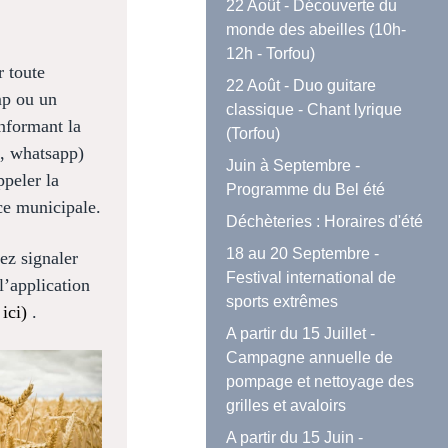
22 Août - Découverte du
monde des abeilles (10h-
12h - Torfou)
r toute
22 Août - Duo guitare
mp
ou un
classique - Chant lyrique
nformant la
(Torfou)
l, whatsapp)
Juin à Septembre -
ppeler la
Programme du Bel été
ce municipale.
Déchèteries : Horaires d'été
18 au 20 Septembre -
ez signaler
Festival international de
l’application
sports extrêmes
 ici)
.
A partir du 15 Juillet -
Campagne annuelle de
pompage et nettoyage des
grilles et avaloirs
A partir du 15 Juin -