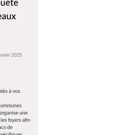
quête
eaux
évrier 2025
tés à vos
 communes
 organise une
les foyers afin
bacs de
pécifiques.