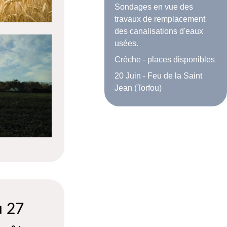
Sondages en vue des
travaux de remplacement
des canalisations d'eaux
usées.
Crèche - places disponibles
20 Juin - Feu de la Saint
Jean (Torfou)
u 27