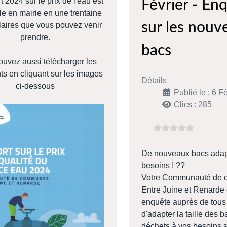
t 2024 sur le prix de l'eau est
Février - En
le en mairie en une trentaine
sur les nouv
aires que vous pouvez venir
prendre.
bacs
uvez aussi télécharger les
s en cliquant sur les images
Détails
ci-dessous
Publié le : 6 F
Clics : 285
De nouveaux bacs adap
besoins ! ??
Votre Communauté de
Entre Juine et Renarde
enquête auprès de tous 
d'adapter la taille des 
déchets à vos besoins s