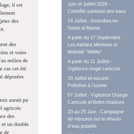
Juin et Juillet 2026 -
age, il est
Contrôle sanitaire des eaux
llement
jeter des
14 Juillet - Incendies en
Seine et Marne
nt.
A partir du 17 Septembre :
tent des
Les Ateliers Mémoire et
ins et voies
Mobilité "MéMo"
u’au milieu de
A partir du 11 Juillet -
 cas cet été
Vigilance rouge canicule
al déposées
10 Juillet et suivant -
Pollution à l'ozone
07 Juillet - Vigilance Orange
eux aurait pu
Canicule et fortes chaleurs
l agricole
23 au 25 Juin - Campagne
ce des
de mesures sur le réseau
n et un double
d’eau potable
me de