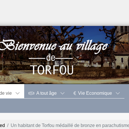
de vie
A tout âge
Vie Economique
sed
Un habitant de Torfou médaillé de bronze en parachutism