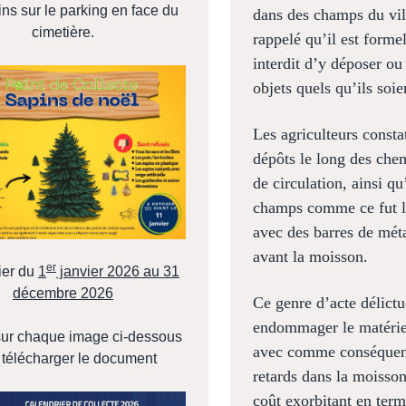
ns sur le parking en face du
dans des champs du vill
cimetière.
rappelé qu’il est forme
interdit d’y déposer ou 
objets quels qu’ils soie
Les agriculteurs consta
dépôts le long des chem
de circulation, ainsi q
champs comme ce fut le
avec des barres de mét
avant la moisson.
er
ier du
1
janvier 2026 au 31
décembre 2026
Ce genre d’acte délictu
endommager le matérie
sur chaque image ci-dessous
avec comme conséquen
 télécharger le document
retards dans la moisso
coût exorbitant en ter