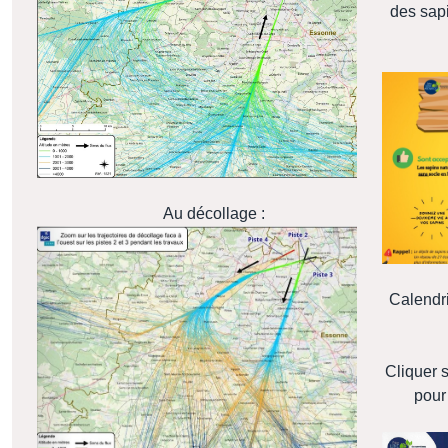
des sapi
Au décollage :
Calendr
Cliquer 
pour