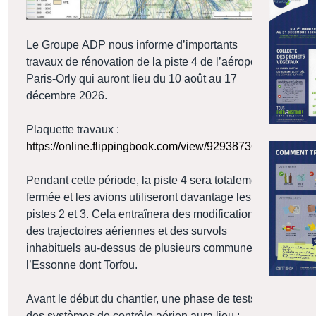
Le Groupe ADP nous informe d’importants
travaux de rénovation de la piste 4 de l’aéroport
Paris-Orly qui auront lieu du 10 août au 17
décembre 2026.
Plaquette travaux :
https://online.flippingbook.com/view/929387366/4/
Pendant cette période, la piste 4 sera totalement
fermée et les avions utiliseront davantage les
pistes 2 et 3. Cela entraînera des modifications
des trajectoires aériennes et des survols
inhabituels au-dessus de plusieurs communes de
l’Essonne dont Torfou.
Avant le début du chantier, une phase de tests
des systèmes de contrôle aérien aura lieu :