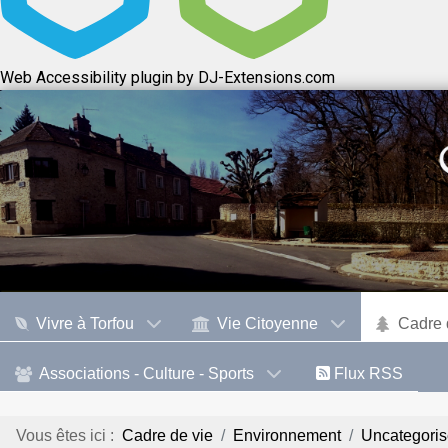
Web Accessibility plugin
by DJ-Extensions.com
Vivre à Torfou
Vie Citoyenne
Cadre 
Associations - Culture - Sports
Flux RSS
Vous êtes ici :
Cadre de vie
Environnement
Uncategori