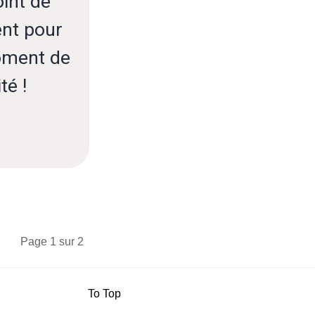
int de
nt pour
moment de
té !
Page 1 sur 2
To Top