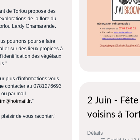
ant de Torfou propose des
'explorations de la flore du
Torfou Lardy Chamarande.
ourrons pour se faire
aller sur des lieux propices à
 d'identification des végétaux
is."
lus d'informations vous
e contacter au 0781276693
 ou par mail
2 Juin - Fête
im@hotmail.fr
."
voisins à Tor
sir de vous raconter."
Détails