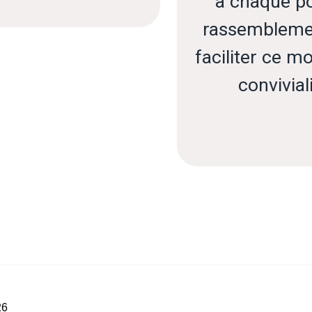
à chaque po
rassembleme
faciliter ce 
conviviali
26