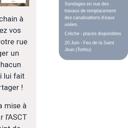
Sondages en vue des
travaux de remplacement
ochain à
des canalisations d'eaux
usées.
ez vos
Crèche - places disponibles
votre rue
20 Juin - Feu de la Saint
Jean (Torfou)
ger un
 chacun
lui fait
rtager !
a mise à
ar l'ASCT