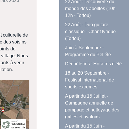
 Mars 2023
22 Août - Découverte du
monde des abeilles (10h-
12h - Torfou)
22 Août - Duo guitare
classique - Chant lyrique
t culturelle de
(Torfou)
e des voisins.
Juin à Septembre -
oints de
Programme du Bel été
 village. Nous
tants à venir
Déchèteries : Horaires d'été
lation.
18 au 20 Septembre -
Festival international de
sports extrêmes
A partir du 15 Juillet -
Campagne annuelle de
pompage et nettoyage des
grilles et avaloirs
A partir du 15 Juin -