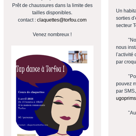
Prêt de chaussures dans la limite des
Un habit
tailles disponibles.
sorties d
contact :
claquettes@torfou.com
secteur 
Venez nombreux !
"Nous p
nous inst
l'activité
par croqu
"Pour p
pouvez m
par SMS,
ugoprims
"Au plai