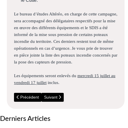
le Cutté.
Le bureau d’études Altéréo, en charge de cette campagne,
sera accompagné des délégataires respectifs pour la mise
en œuvre des différents équipements et le SDIS a été
informé de la mise sous pression de certains poteaux
incendie du territoire. Ces derniers restent tout de même
opérationnels en cas d’urgence. Je vous prie de trouver
en pièce jointe la liste des poteaux incendie concernés par
la pose des capteurs de pression.
Les équipements seront enlevés du
mercredi 15 juillet au
vendredi 17 juillet
inclus.
Article précédent : A partir du 15 Juin - Sondages en vue de
Article suivant : A partir du 15 Juillet - Camp
Précédent
Suivant
Derniers Articles