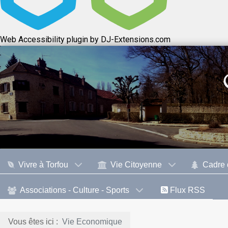
Web Accessibility plugin
by DJ-Extensions.com
Vivre à Torfou
Vie Citoyenne
Cadre 
Associations - Culture - Sports
Flux RSS
Vous êtes ici :
Vie Economique