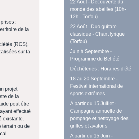
22 Août - Découverte du
monde des abeilles (10h-
12h - Torfou)
prises :
22 Août - Duo guitare
rritoire de la
classique - Chant lyrique
(Torfou)
ciétés (RCS),
Juin à Septembre -
alisées sur la
Programme du Bel été
Déchèteries : Horaires d'été
18 au 20 Septembre -
Festival international de
un projet
sports extrêmes
tre de la
A partir du 15 Juillet -
de peut être
Campagne annuelle de
ayant effectué
pompage et nettoyage des
é existante.
grilles et avaloirs
 terrain ou de
cal.
A partir du 15 Juin -