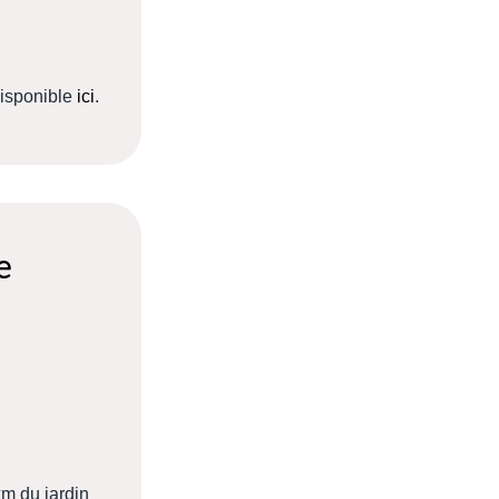
disponible
ici
.
e
km du jardin