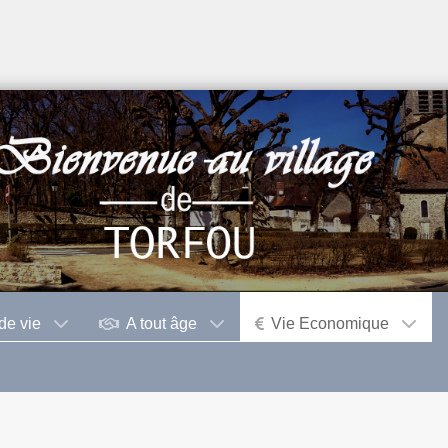
de vie
A tout âge
Vie Economique