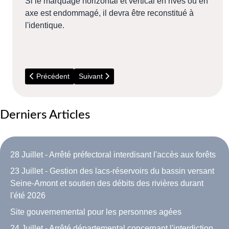
Si le marquage horizontal et vertical en rives ou en
axe est endommagé, il devra être reconstitué à
l'identique.
Article précédent : Du 17 au 23 Juin - Enquête sur vos besoin
Article suivant : 23 au 25 Juin - Campagne de
Précédent
Suivant
Derniers Articles
28 Juillet - Arrêté préfectoral interdisant l'accès aux forêts
23 Juillet - Gestion des lacs-réservoirs du bassin versant
Seine-Amont et soutien des débits des rivières durant
l'été 2026
Site gouvernemental pour les personnes agées
24 Juillet - Arrêté départemental concernant l'interdiction