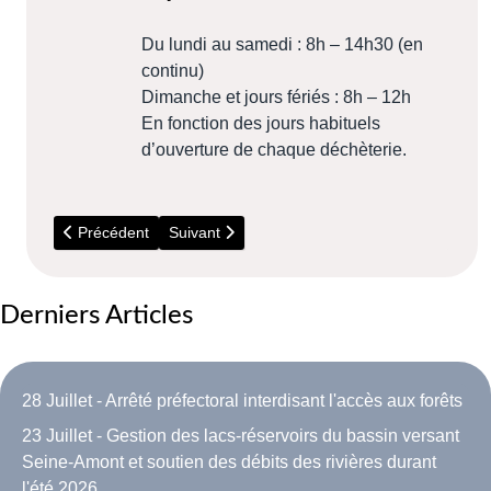
Du lundi au samedi : 8h – 14h30 (en
continu)
Dimanche et jours fériés : 8h – 12h
En fonction des jours habituels
d’ouverture de chaque déchèterie.
Article précédent : 14 Juillet - Incendies en Seine et Marne
Article suivant : 18 au 20 Septembre - Festival
Précédent
Suivant
Derniers Articles
28 Juillet - Arrêté préfectoral interdisant l'accès aux forêts
23 Juillet - Gestion des lacs-réservoirs du bassin versant
Seine-Amont et soutien des débits des rivières durant
l'été 2026