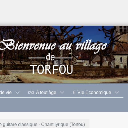
de vie
A tout âge
Vie Economique
 guitare classique - Chant lyrique (Torfou)