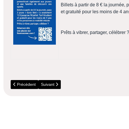
Billets à partir de 8 € la journée,
et gratuité pour les moins de 4 an
Prêts à vibrer, partager, célébrer 
Article précédent : 14 Septembre - Lardy - Atelier Art et Nature
Article suivant : 20 Février - RER C - Message
Précédent
Suivant