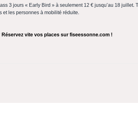
 pass 3 jours « Early Bird » à seulement 12 € jusqu’au 18 juillet. T
s et les personnes à mobilité réduite.
?
Réservez vite vos places sur fiseessonne.com !
 du maire de Chamarande