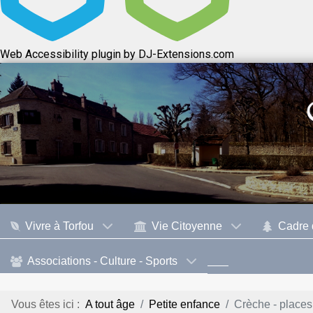
Web Accessibility plugin
by DJ-Extensions.com
Vivre à Torfou
Vie Citoyenne
Cadre 
Associations - Culture - Sports
Vous êtes ici :
A tout âge
Petite enfance
Crèche - places