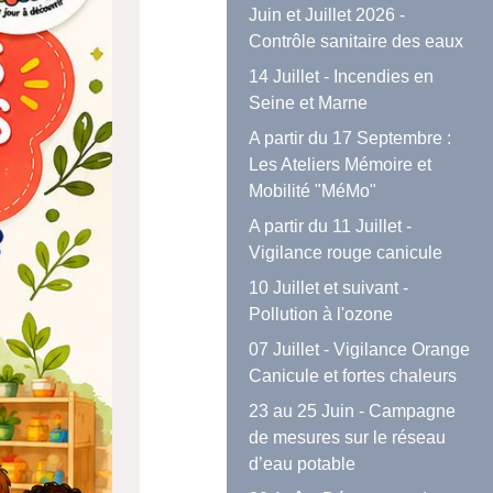
Juin et Juillet 2026 -
Contrôle sanitaire des eaux
14 Juillet - Incendies en
Seine et Marne
A partir du 17 Septembre :
Les Ateliers Mémoire et
Mobilité "MéMo"
A partir du 11 Juillet -
Vigilance rouge canicule
10 Juillet et suivant -
Pollution à l'ozone
07 Juillet - Vigilance Orange
Canicule et fortes chaleurs
23 au 25 Juin - Campagne
de mesures sur le réseau
d’eau potable