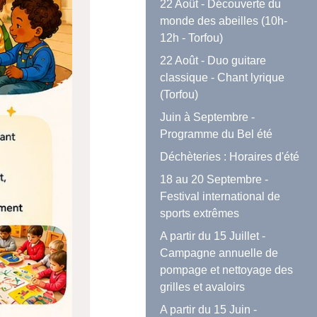
22 Août - Découverte du
monde des abeilles (10h-
12h - Torfou)
22 Août - Duo guitare
classique - Chant lyrique
(Torfou)
Juin à Septembre -
Programme du Bel été
Déchèteries : Horaires d'été
18 au 20 Septembre -
Festival international de
sports extrêmes
A partir du 15 Juillet -
Campagne annuelle de
pompage et nettoyage des
grilles et avaloirs
A partir du 15 Juin -