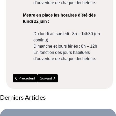
d’ouverture de chaque déchèterie.
Mettre en place les horaires d’été dès
lundi 22 juin :
Du lundi au samedi : 8h – 14h30 (en
continu)
Dimanche et jours fériés : 8h – 12h
En fonction des jours habituels
d’ouverture de chaque déchèterie.
Article précédent : Coup de pouce Energie
Article suivant : Espace Renov
Précédent
Suivant
Derniers Articles