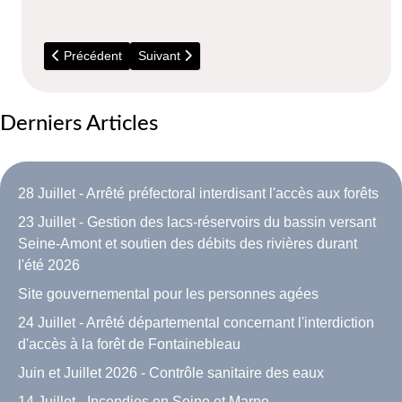
Article précédent : Déchèteries : Horaires d'été
Article suivant : 5 Juillet - Visite du parc Bous
Précédent
Suivant
Derniers Articles
28 Juillet - Arrêté préfectoral interdisant l'accès aux forêts
23 Juillet - Gestion des lacs-réservoirs du bassin versant
Seine-Amont et soutien des débits des rivières durant
l'été 2026
Site gouvernemental pour les personnes agées
24 Juillet - Arrêté départemental concernant l'interdiction
d'accès à la forêt de Fontainebleau
Juin et Juillet 2026 - Contrôle sanitaire des eaux
14 Juillet - Incendies en Seine et Marne