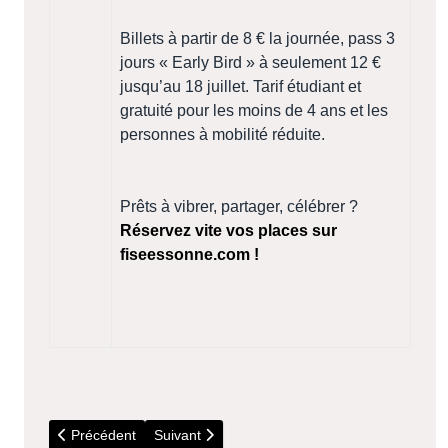
Billets à partir de 8 € la journée, pass 3
jours « Early Bird » à seulement 12 €
jusqu’au 18 juillet. Tarif étudiant et
gratuité pour les moins de 4 ans et les
personnes à mobilité réduite.
Prêts à vibrer, partager, célébrer ?
Réservez vite vos places sur
fiseessonne.com !
Article précédent : Déchèteries : Horaires d'été
Article suivant : 5 Juillet - Visite du parc Bous
Précédent
Suivant