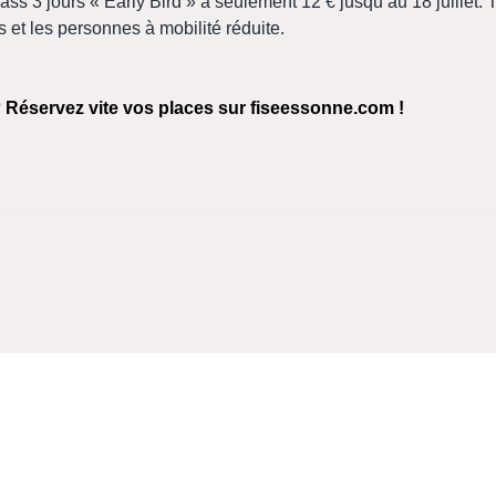
 pass 3 jours « Early Bird » à seulement 12 € jusqu’au 18 juillet. T
s et les personnes à mobilité réduite.
?
Réservez vite vos places sur fiseessonne.com !
 du maire de Chamarande