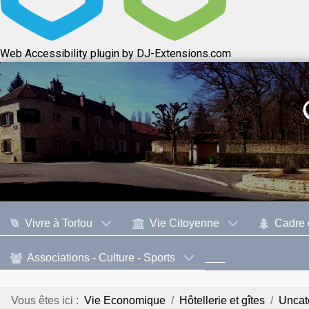
Web Accessibility plugin
by DJ-Extensions.com
Vivre à Torfou
Vie Citoyenne
Cadre 
Associations - Culture - Sports
Vous êtes ici :
Vie Economique
Hôtellerie et gîtes
Uncat