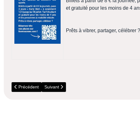
Billets à partir de 8 € la journée,
et gratuité pour les moins de 4 an
Prêts à vibrer, partager, célébrer 
Article précédent : 14 Septembre - Lardy - Atelier Art et Nature
Article suivant : 20 Février - RER C - Message
Précédent
Suivant