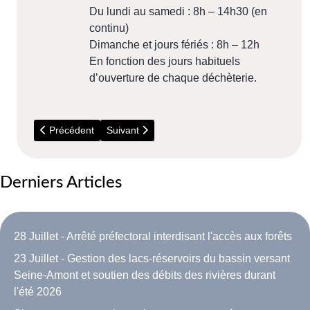
Du lundi au samedi : 8h – 14h30 (en
continu)
Dimanche et jours fériés : 8h – 12h
En fonction des jours habituels
d’ouverture de chaque déchèterie.
Article précédent : Coup de pouce Energie
Article suivant : Espace Renov
Précédent
Suivant
Derniers Articles
28 Juillet - Arrêté préfectoral interdisant l'accès aux forêts
23 Juillet - Gestion des lacs-réservoirs du bassin versant
Seine-Amont et soutien des débits des rivières durant
l'été 2026