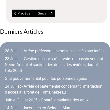
Article précédent : Recherche de témoins suite à une intrusi
Article suivant : Chiffres de l'Insee
Précédent
Suivant
Derniers Articles
28 Juillet - Arrêté préfectoral interdisant l'accès aux forêts
23 Juillet - Gestion des lacs-réservoirs du bassin versant
Seine-Amont et soutien des débits des rivières durant
l'été 2026
Site gouvernemental pour les personnes agées
24 Juillet - Arrêté départemental concernant l'interdiction
d'accès à la forêt de Fontainebleau
Juin et Juillet 2026 - Contrôle sanitaire des eaux
14 Juillet - Incendies en Seine et Marne