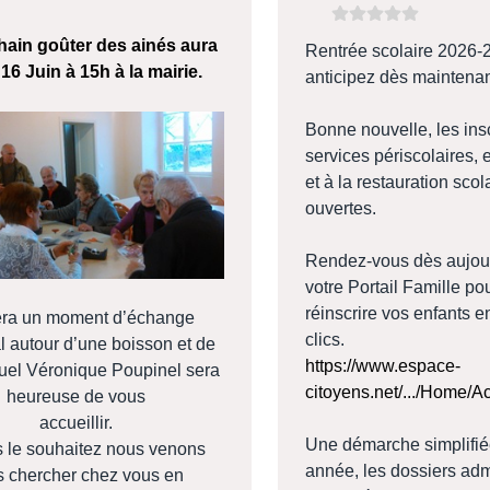
sateur:
5
/
5
hain goûter des ainés aura
Rentrée scolaire 2026-
e 16 Juin à 15h à la mairie.
anticipez dès maintenan
Bonne nouvelle, les ins
services périscolaires, 
et à la restauration scol
ouvertes.
Rendez-vous dès aujour
votre Portail Famille pou
réinscrire vos enfants 
era un moment d’échange
clics.
l autour d’une boisson et de
https://www.espace-
uel Véronique Poupinel sera
citoyens.net/.../Home/A
heureuse de vous
accueillir.
Une démarche simplifiée
s le souhaitez nous venons
année, les dossiers admi
s chercher chez vous en