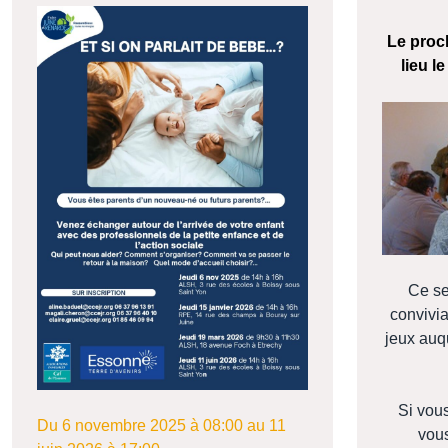
Vote utili
Le proc
lieu l
Ce s
convivia
jeux auq
Si vou
Du 6 novembre 2025 à 08:00 au 11
vou