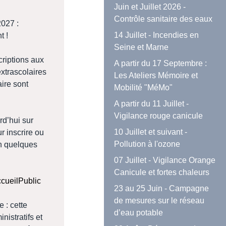
Juin et Juillet 2026 -
Contrôle sanitaire des eaux
2027 :
14 Juillet - Incendies en
t !
Seine et Marne
criptions aux
A partir du 17 Septembre :
extrascolaires
Les Ateliers Mémoire et
aire sont
Mobilité "MéMo"
A partir du 11 Juillet -
Vigilance rouge canicule
d’hui sur
10 Juillet et suivant -
r inscrire ou
Pollution à l'ozone
en quelques
07 Juillet - Vigilance Orange
Canicule et fortes chaleurs
ccueilPublic
23 au 25 Juin - Campagne
de mesures sur le réseau
 : cette
d’eau potable
nistratifs et