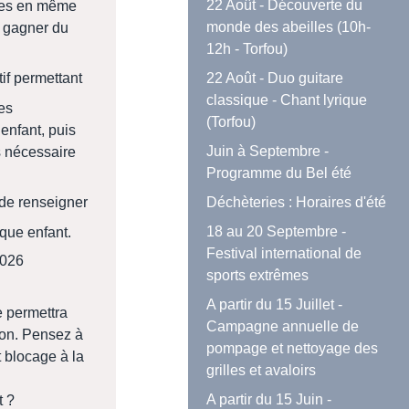
22 Août - Découverte du
les en même
monde des abeilles (10h-
e gagner du
12h - Torfou)
22 Août - Duo guitare
if permettant
classique - Chant lyrique
es
(Torfou)
enfant, puis
Juin à Septembre -
fs nécessaire
Programme du Bel été
Déchèteries : Horaires d'été
 de renseigner
18 au 20 Septembre -
aque enfant.
Festival international de
 2026
sports extrêmes
A partir du 15 Juillet -
e permettra
Campagne annuelle de
tion. Pensez à
pompage et nettoyage des
t blocage à la
grilles et avaloirs
A partir du 15 Juin -
t ?