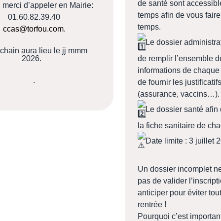
de santé sont accessib
, merci d’appeler en Mairie:
temps afin de vous fair
01.60.82.39.40
temps.
ccas@torfou.com
.
Le dossier administrat
chain aura lieu le jj mmm
2026.
de remplir l’ensemble d
informations de chaque 
.
de fournir les justificati
(assurance, vaccins…).
Le dossier santé afin
la fiche sanitaire de ch
Date limite : 3 juillet
Un dossier incomplet n
pas de valider l’inscrip
anticiper pour éviter tou
rentrée !
Pourquoi c’est importan