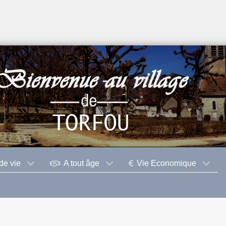
de vie
A tout âge
Vie Economique