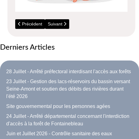
Article précédent : 2 Novembre - Les 100 ans de Madame B
Article suivant : 3 Août 2024 - Avis de naissanc
Précédent
Suivant
Derniers Articles
28 Juillet - Arrêté préfectoral interdisant l'accès aux forêts
23 Juillet - Gestion des lacs-réservoirs du bassin versant
Seine-Amont et soutien des débits des rivières durant
l'été 2026
Site gouvernemental pour les personnes agées
24 Juillet - Arrêté départemental concernant l'interdiction
d'accès à la forêt de Fontainebleau
Juin et Juillet 2026 - Contrôle sanitaire des eaux