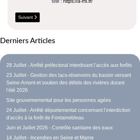
site :
https://a-mi.fr/
Article suivant : Nouveau - Musée de la Pop Culture à Etrechy
Suivant
Derniers Articles
28 Juillet - Arrêté préfectoral interdisant l'accès aux forêts
23 Juillet - Gestion des lacs-réservoirs du bassin versant
Seine-Amont et soutien des débits des rivières durant
l'été 2026
Site gouvernemental pour les personnes agées
24 Juillet - Arrêté départemental concernant l'interdiction
d'accès à la forêt de Fontainebleau
Juin et Juillet 2026 - Contrôle sanitaire des eaux
14 Juillet - Incendies en Seine et Marne