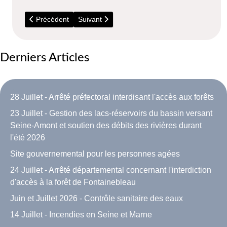
Article précédent : Déchèteries : Horaires d'été
Article suivant : 5 Juillet - Visite du parc Bous
Précédent
Suivant
Derniers Articles
28 Juillet - Arrêté préfectoral interdisant l'accès aux forêts
23 Juillet - Gestion des lacs-réservoirs du bassin versant
Seine-Amont et soutien des débits des rivières durant
l'été 2026
Site gouvernemental pour les personnes agées
24 Juillet - Arrêté départemental concernant l'interdiction
d'accès à la forêt de Fontainebleau
Juin et Juillet 2026 - Contrôle sanitaire des eaux
14 Juillet - Incendies en Seine et Marne