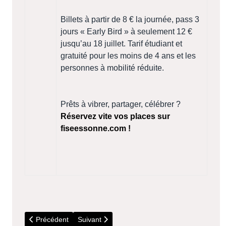
Billets à partir de 8 € la journée, pass 3
jours « Early Bird » à seulement 12 €
jusqu’au 18 juillet. Tarif étudiant et
gratuité pour les moins de 4 ans et les
personnes à mobilité réduite.
Prêts à vibrer, partager, célébrer ?
Réservez vite vos places sur
fiseessonne.com !
Article précédent : Déchèteries : Horaires d'été
Article suivant : 5 Juillet - Visite du parc Bous
Précédent
Suivant