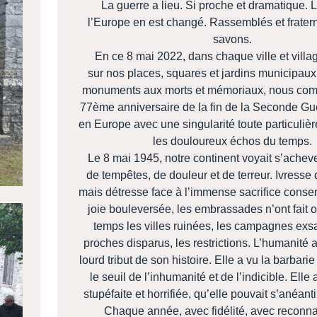
La guerre a lieu. Si proche et dramatique. 
l’Europe en est changé. Rassemblés et fratern
savons.
En ce 8 mai 2022, dans chaque ville et villa
sur nos places, squares et jardins municipaux
monuments aux morts et mémoriaux, nous co
77ème anniversaire de la fin de la Seconde Gu
en Europe avec une singularité toute particulièr
les douloureux échos du temps.
Le 8 mai 1945, notre continent voyait s’achev
de tempêtes, de douleur et de terreur. Ivresse d
mais détresse face à l’immense sacrifice consen
joie bouleversée, les embrassades n’ont fait o
temps les villes ruinées, les campagnes exs
proches disparus, les restrictions. L’humanité 
lourd tribut de son histoire. Elle a vu la barbarie
le seuil de l’inhumanité et de l’indicible. Elle
stupéfaite et horrifiée, qu’elle pouvait s’anéan
Chaque année, avec fidélité, avec reconna