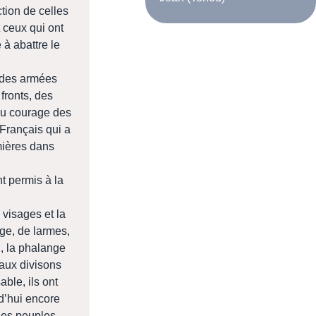
ction de celles
t ceux qui ont
 à abattre le
des armées
fronts, des
 du courage des
 Français qui a
mières dans
 permis à la
visages et la
age, de larmes,
2, la phalange
 aux divisons
ble, ils ont
rd’hui encore
 des peuples