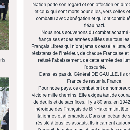
Nation porte son regard et son affection en dire
et ceux qui sont morts pour elles, vers celles e
combattu avec abnégation et qui ont contribué
fléau nazi.
Nous nous souvenons du combat acharné 
françaises et des armées alliées sur tous les 
Français Libres qui n’ont jamais cessé la lutte,
résistants de l’intérieur, de chaque Française et
rts
refusé l’abaissement, de cette armée des lu
l’obscurité.
Dans les pas du Général DE GAULLE, ils ont
France de rester la France.
Pour notre pays, ce combat prit de nombreux 
victoire mille chemins. Elle exigea tant de cour
de deuils et de sacrifices. Il y a 80 ans, en 194
héroïque des Français de Bir-Hakeim tint tête
italiennes et allemandes. Dans un océan de sa
résisté à tous les assauts. Ils incarnent aujou
l’orgueil de notre pays et font vibrer le cœur