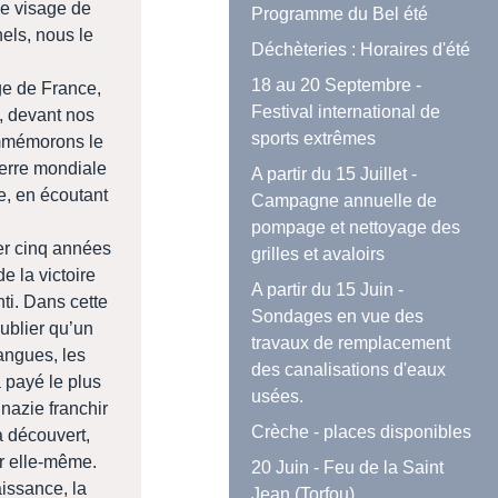
Le visage de
Programme du Bel été
els, nous le
Déchèteries : Horaires d'été
18 au 20 Septembre -
ge de France,
Festival international de
, devant nos
sports extrêmes
mmémorons le
erre mondiale
A partir du 15 Juillet -
e, en écoutant
Campagne annuelle de
pompage et nettoyage des
er cinq années
grilles et avaloirs
e la victoire
A partir du 15 Juin -
ti. Dans cette
Sondages en vue des
ublier qu’un
travaux de remplacement
angues, les
des canalisations d'eaux
a payé le plus
usées.
 nazie franchir
Crèche - places disponibles
 a découvert,
tir elle-même.
20 Juin - Feu de la Saint
issance, la
Jean (Torfou)