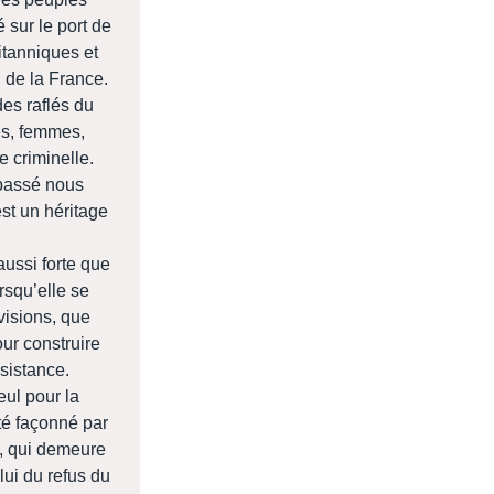
sur le port de
itanniques et
n de la France.
des raflés du
mes, femmes,
e criminelle.
 passé nous
est un héritage
aussi forte que
rsqu’elle se
visions, que
ur construire
sistance.
eul pour la
té façonné par
s, qui demeure
lui du refus du