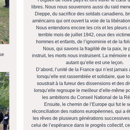
libres. Nous nous souvenons aussi du raid mené 
Dieppe, du sacrifice des soldats canadiens, br
américains qui ont ouvert la voie de la libératio
Nous entendons encore les cris et les pleurs 
terrible mois de juillet 1942, ceux des victi
hommes et enfants, de l’ignominie et de la foli
Nous, qui savons la fragilité de la paix, le
se
instruit, les morts nous instruisent. La mémoire 
autant qu’elle est une leçon.
D’abord, l’unité de la France qui n’est jamais 
lorsqu’elle est rassemblée et solidaire, que lo
soustrait à la fureur des dissensions et des di
lorsqu’elle regroupe le meilleur d’elle-même po
les ambitions du Conseil National de la Ré
Ensuite, le chemin de l’Europe qui fut le s
réconciliation des nations européennes, qui a é
les rêves de plusieurs générations successive
celui de l’espérance dans le progrès collectif, ce