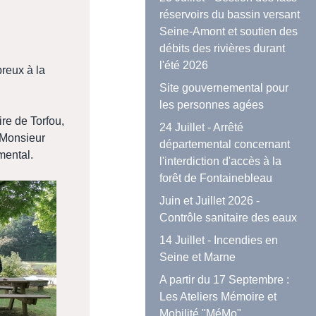
réservoirs du bassin versant
Seine-Amont et soutien des
débits des rivières durant
l'été 2026
reux à la
Site gouvernemental pour
les personnes agées
e de Torfou,
24 Juillet - Arrêté
 Monsieur
départemental concernant
mental.
l'interdiction d'accès à la
forêt de Fontainebleau
Juin et Juillet 2026 -
Contrôle sanitaire des eaux
14 Juillet - Incendies en
Seine et Marne
A partir du 17 Septembre :
Les Ateliers Mémoire et
Mobilité "MéMo"