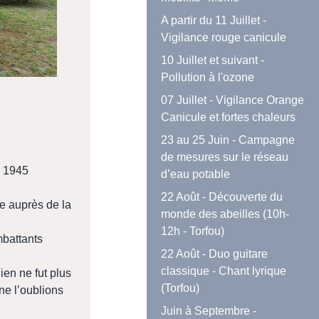
A partir du 11 Juillet -
Vigilance rouge canicule
10 Juillet et suivant -
Pollution à l'ozone
07 Juillet - Vigilance Orange
Canicule et fortes chaleurs
23 au 25 Juin - Campagne
de mesures sur le réseau
i 1945
d’eau potable
22 Août - Découverte du
 auprès de la
monde des abeilles (10h-
12h - Torfou)
mbattants
22 Août - Duo guitare
classique - Chant lyrique
ien ne fut plus
(Torfou)
ne l’oublions
Juin à Septembre -