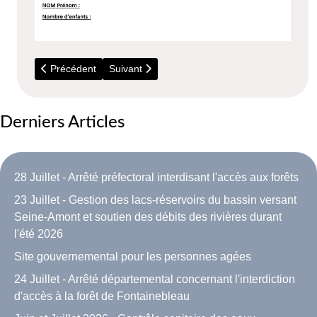
Article précédent : 1er Avril - Poisson d'Avril - Grande course
Article suivant : 26 Octobre - Beaujolais Nouv
Précédent
Suivant
Derniers Articles
28 Juillet - Arrêté préfectoral interdisant l'accès aux forêts
23 Juillet - Gestion des lacs-réservoirs du bassin versant
Seine-Amont et soutien des débits des rivières durant
l'été 2026
Site gouvernemental pour les personnes agées
24 Juillet - Arrêté départemental concernant l'interdiction
d'accès à la forêt de Fontainebleau