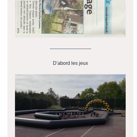
---------------------------
D'abord les jeux