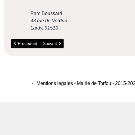
Parc Boussard
43 rue de Verdun
Lardy
,
91510
Article précédent : 5 Juillet - Répare Café (Bouray)
Article suivant : 6 Janvier - Installation d'un car
Précédent
Suivant
Mentions légales - Mairie de Torfou - 2015-20