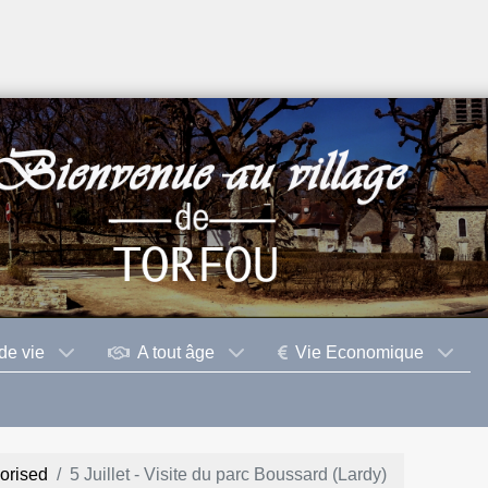
de vie
A tout âge
Vie Economique
orised
5 Juillet - Visite du parc Boussard (Lardy)