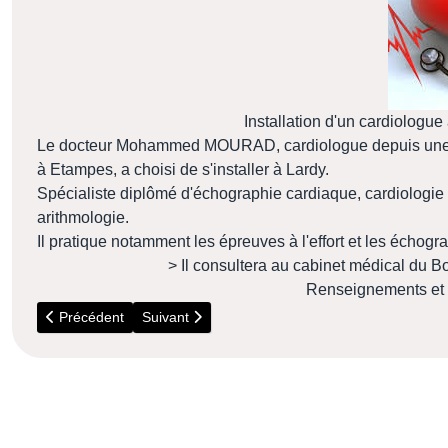
Installation d'un cardiologu
Le docteur Mohammed MOURAD, cardiologue depuis une vi
à Etampes, a choisi de s'installer à Lardy.
Spécialiste diplômé d'échographie cardiaque, cardiologie 
arithmologie.
Il pratique notamment les épreuves à l'effort et les échog
> Il consultera au cabinet médical du 
Renseignements et 
Article précédent : 5 Juillet - Visite du parc Boussard (Lardy)
Article suivant : ATTENTION - Cambriolages
Précédent
Suivant