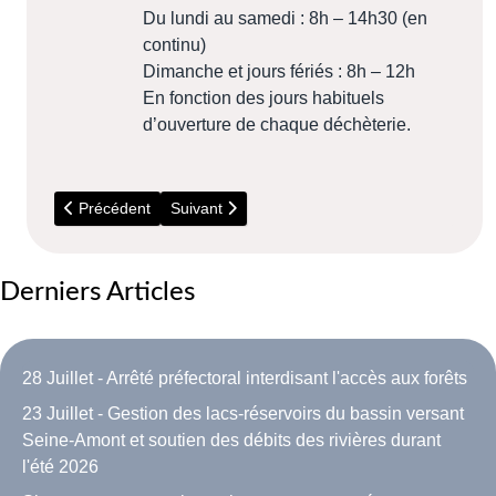
Du lundi au samedi : 8h – 14h30 (en
continu)
Dimanche et jours fériés : 8h – 12h
En fonction des jours habituels
d’ouverture de chaque déchèterie.
Article précédent : 14 Juillet - Incendies en Seine et Marne
Article suivant : 18 au 20 Septembre - Festival
Précédent
Suivant
Derniers Articles
28 Juillet - Arrêté préfectoral interdisant l'accès aux forêts
23 Juillet - Gestion des lacs-réservoirs du bassin versant
Seine-Amont et soutien des débits des rivières durant
l'été 2026