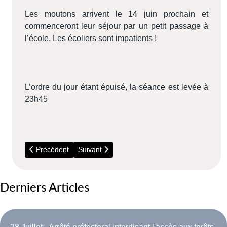
Les moutons arrivent le 14 juin prochain et
commenceront leur séjour par un petit passage à
l’école. Les écoliers sont impatients !
L’ordre du jour étant épuisé, la séance est levée à
23h45
Article précédent : Conseil Municipal du 5 juillet 2016
Article suivant : Conseil Municipal du 24 mars
Précédent
Suivant
Derniers Articles