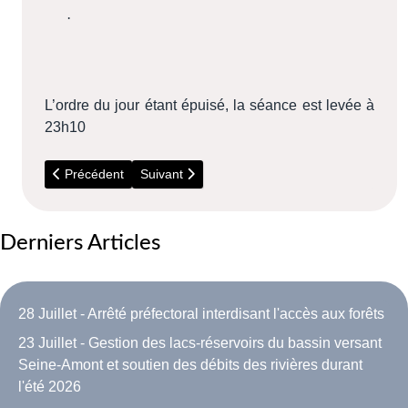
·
L’ordre du jour étant épuisé, la séance est levée à
23h10
Article précédent : Conseil Municipal du 8 août 2016
Article suivant : Conseil Municipal du 19 mai 
Précédent
Suivant
Derniers Articles
28 Juillet - Arrêté préfectoral interdisant l'accès aux forêts
23 Juillet - Gestion des lacs-réservoirs du bassin versant
Seine-Amont et soutien des débits des rivières durant
l'été 2026