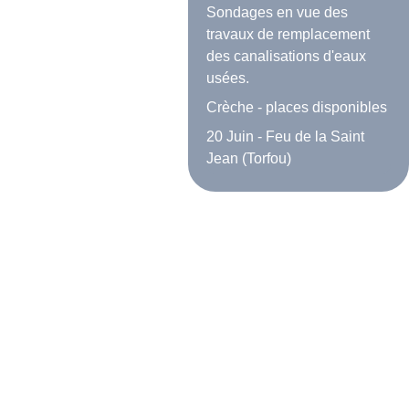
Sondages en vue des
travaux de remplacement
des canalisations d'eaux
usées.
Crèche - places disponibles
20 Juin - Feu de la Saint
Jean (Torfou)