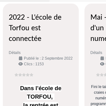
2022 - L'école de
Mai -
Torfou est
d'un
connectée
numé
Détails
Détails
Publié le : 2 Septembre 2022
Clics : 1153
Fini le t
Dans l'école de
craies 
TORFOU,
numéri
programm
la rentrée est