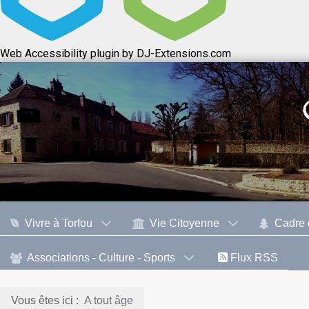
Web Accessibility plugin
by DJ-Extensions.com
Vivre à Torfou
Vie Citoyenne
Cadre 
Associations - Culture - Sports
Flux RSS
Vous êtes ici :
A tout âge