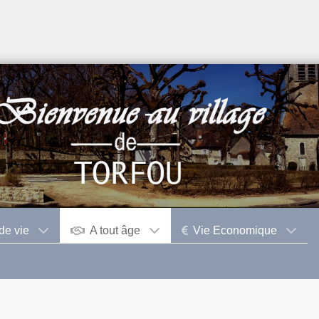
de vie
A tout âge
Vie Economique