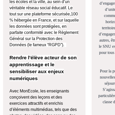
les écoles et la ville, au sein d’un
d’engagem
véritable réseau social éducatif. Le
d’unit
tout sur une plateforme sécurisée,100
commu
% hébergée en France, et sur laquelle
horiz
les données sont protégées, en
territoi
parfaite conformité avec le Règlement
d’engagem
Général sur la Protection des
autres, êt
Données (le fameux “RGPD”).
le SNU es
pour tous
Rendre l’élève acteur de son
apprentissage et le
Pour la p
sensibiliser aux enjeux
nouvelles
numériques
séjour
S’agissa
Avec MonEcole, les enseignants
particuliè
conçoivent des leçons et des
classe 
exercices attractifs et enrichis
d’éléments multimédias, tels que des