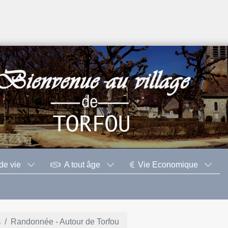
de vie
A tout âge
Vie Economique
s
Randonnée - Autour de Torfou