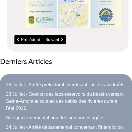
Article précédent : Site gouvernemental pour les personnes 
Article suivant : CLIC - Centre Local d’Informa
Précédent
Suivant
Derniers Articles
28 Juillet - Arrêté préfectoral interdisant l'accès aux forêts
23 Juillet - Gestion des lacs-réservoirs du bassin versant
Seine-Amont et soutien des débits des rivières durant
l'été 2026
Site gouvernemental pour les personnes agées
24 Juillet - Arrêté départemental concernant l'interdiction