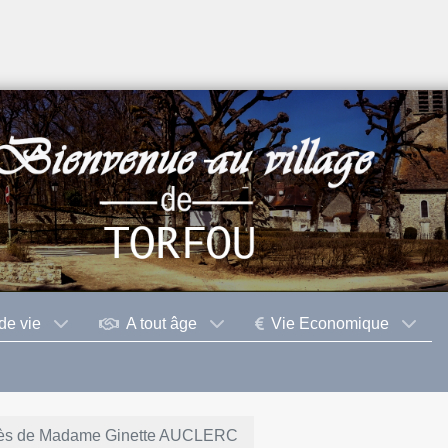
de vie
A tout âge
Vie Economique
cès de Madame Ginette AUCLERC