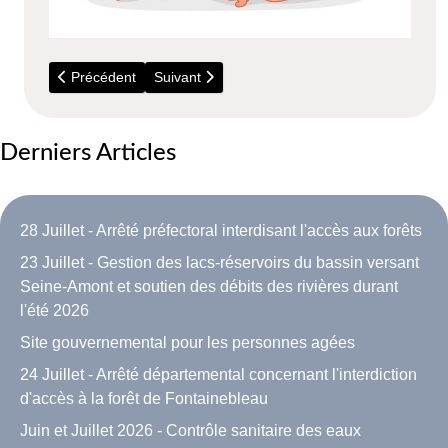
Article précédent : 1er Août 2021 - Avis de naissance de Timo
Article suivant : 3 Mai 2021 - Avis de naissanc
Précédent
Suivant
Derniers Articles
28 Juillet - Arrêté préfectoral interdisant l'accès aux forêts
23 Juillet - Gestion des lacs-réservoirs du bassin versant
Seine-Amont et soutien des débits des rivières durant
l'été 2026
Site gouvernemental pour les personnes agées
24 Juillet - Arrêté départemental concernant l'interdiction
d'accès à la forêt de Fontainebleau
Juin et Juillet 2026 - Contrôle sanitaire des eaux