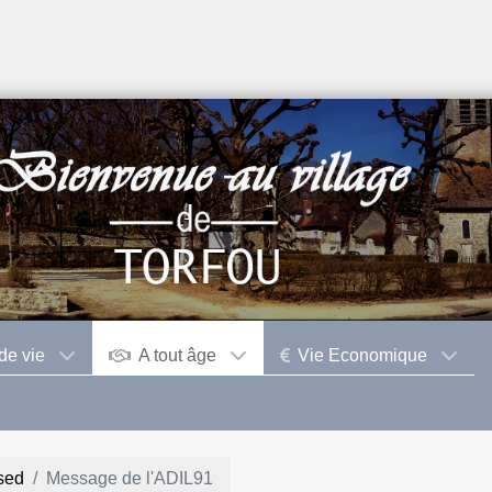
de vie
A tout âge
Vie Economique
sed
Message de l'ADIL91