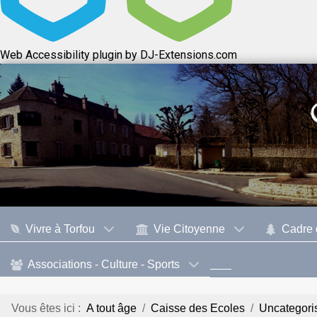
Web Accessibility plugin
by DJ-Extensions.com
Vivre à Torfou
Vie Citoyenne
Cadre 
Associations - Culture - Sports
Vous êtes ici :
A tout âge
Caisse des Ecoles
Uncategori