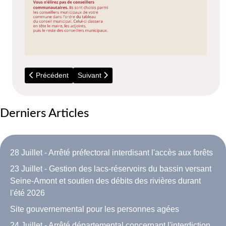
Article précédent : Elections - Procuration dématérialisée
Article suivant : 30 Juin et 7 Juillet 2024 - Elect
Précédent
Suivant
Derniers Articles
28 Juillet - Arrêté préfectoral interdisant l'accès aux forêts
23 Juillet - Gestion des lacs-réservoirs du bassin versant
Seine-Amont et soutien des débits des rivières durant
l'été 2026
Site gouvernemental pour les personnes agées
24 Juillet - Arrêté départemental concernant l'interdiction