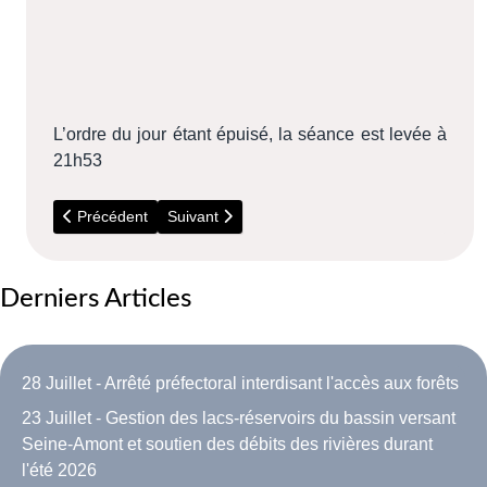
L’ordre du jour étant épuisé, la séance est levée à
21h53
Article précédent : Conseil Municipal du 13 Avril 2018
Article suivant : Conseil Municipal du 24 Nov
Précédent
Suivant
Derniers Articles
28 Juillet - Arrêté préfectoral interdisant l'accès aux forêts
23 Juillet - Gestion des lacs-réservoirs du bassin versant
Seine-Amont et soutien des débits des rivières durant
l'été 2026