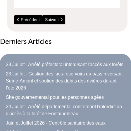
Article précédent : 12 Juin - Conseil Municipal
Article suivant : 3 Avril - Conseil Municipal
Précédent
Suivant
Derniers Articles
28 Juillet - Arrêté préfectoral interdisant l'accès aux forêts
23 Juillet - Gestion des lacs-réservoirs du bassin versant
Seine-Amont et soutien des débits des rivières durant
l'été 2026
Site gouvernemental pour les personnes agées
24 Juillet - Arrêté départemental concernant l'interdiction
d'accès à la forêt de Fontainebleau
Juin et Juillet 2026 - Contrôle sanitaire des eaux