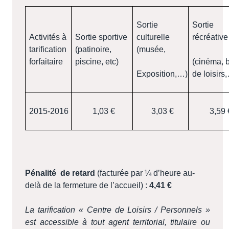
Sortie
Sortie
Activités à
Sortie sportive
culturelle
récréative
tarification
(patinoire,
(musée,
forfaitaire
piscine, etc)
(cinéma, 
Exposition,…)
de loisirs
2015-2016
1,03 €
3,03 €
3,59 
Pénalité
de retard
(facturée par ¼ d’heure au-
delà de la fermeture de l’accueil) :
4,41 €
La tarification « Centre de Loisirs / Personnels »
est accessible à tout agent territorial, titulaire ou