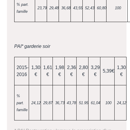
% part.
23,79
29,48
36,68
43,55
52,43
60,80
100
famille
PAI* garderie soir
2015-
1,30
1,61
1,98
2,36
2,80
3,29
1,30
5,39€
2016
€
€
€
€
€
€
€
%
part.
24,12
29,87
36,73
43,78
51.95
61,04
100
24,12
famille