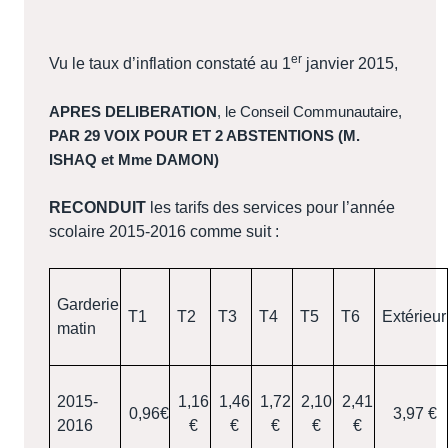
er
Vu le
taux d’inflation constaté au 1
janvier 2015,
APRES DELIBERATION
, le Conseil Communautaire,
PAR 29 VOIX POUR ET 2 ABSTENTIONS (M.
ISHAQ et Mme DAMON)
RECONDUIT
les tarifs des services pour l’année
scolaire 2015-2016 comme suit :
Garderie
T1
T2
T3
T4
T5
T6
Extérieur
matin
2015-
1,16
1,46
1,72
2,10
2,41
0,96€
3,97 €
2016
€
€
€
€
€