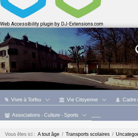
Web Accessibility plugin
by DJ-Extensions.com
Vivre à Torfou
Vie Citoyenne
Cadre 
Associations - Culture - Sports
Vous êtes ici :
A tout âge
Transports scolaires
Uncategor