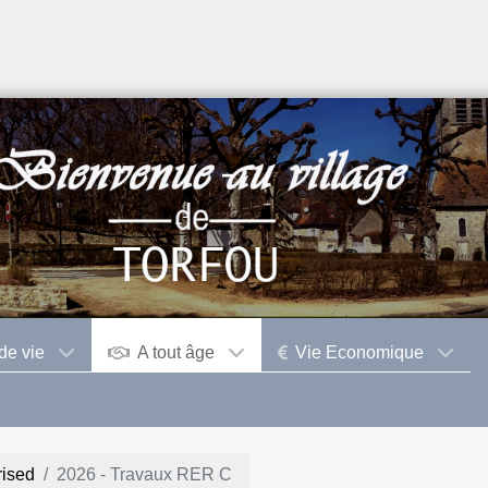
de vie
A tout âge
Vie Economique
ised
2026 - Travaux RER C