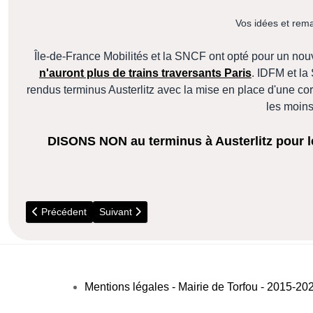
Vos idées et rem
Île-de-France Mobilités et la SNCF ont opté pour un n
n'auront plus de trains traversants Paris
. IDFM et la
rendus terminus Austerlitz avec la mise en place d'une co
les moin
DISONS NON au terminus à Austerlitz pour le
Article précédent : 5 Juillet - Visite du parc Boussard (Lardy)
Article suivant : Un habitant de Torfou médaillé
Précédent
Suivant
Mentions légales - Mairie de Torfou - 2015-20