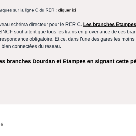
arques sur la ligne C du RER :
cliquer ici
ouveau schéma directeur pour le RER C.
Les branches Etampes
 SNCF souhaitent que tous les trains en provenance de ces bra
rrespondance obligatoire. Et ce, dans l'une des gares les moins
s bien connectées du réseau.
s branches Dourdan et Etampes en signant cette pét
 de bronze en parachutisme
26