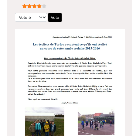
Vote utilisateur:
4
/
5
Veuillez voter