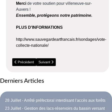
Merci
de votre soutien pour villeneuve-sur-
Auvers !
Ensemble, protégeons notre patrimoine.
PLUS D'INFORMATIONS
http://www.sauvegardeartfrancais.fr/sondages/vote-
collecte-nationale/
Article précédent : Un habitant de Torfou médaillé de bronze
Article suivant : 5 Juillet - Répare Café (Bouray
Précédent
Suivant
Derniers Articles
28 Juillet - Arrêté préfectoral interdisant l'accès aux forêts
23 Juillet - Gestion des lacs-réservoirs du bassin versant