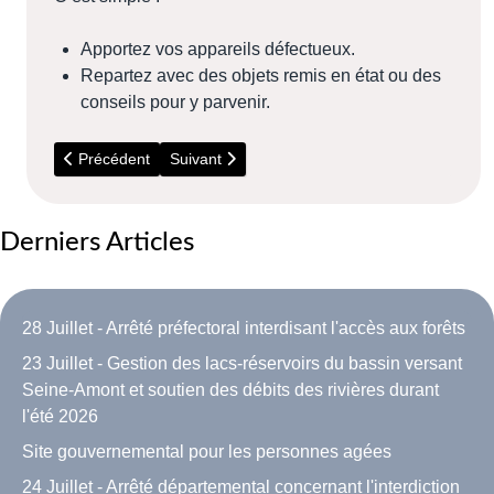
Apportez vos appareils défectueux.
Repartez avec des objets remis en état ou des
conseils pour y parvenir.
Article précédent : Novembre - Soutien pour l'église de 
Article suivant : Novembre - La PMI ouvre ses
Précédent
Suivant
Derniers Articles
28 Juillet - Arrêté préfectoral interdisant l'accès aux forêts
23 Juillet - Gestion des lacs-réservoirs du bassin versant
Seine-Amont et soutien des débits des rivières durant
l'été 2026
Site gouvernemental pour les personnes agées
24 Juillet - Arrêté départemental concernant l'interdiction