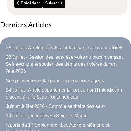
Article précédent : 7 Juin 2021 - Avis de naissance de Tom
Article suivant : 14 Décembre - Décès de 
Précédent
Suivant
Derniers Articles
28 Juillet - Arrêté préfectoral interdisant l'accès aux forêts
23 Juillet - Gestion des lacs-réservoirs du bassin versant
Seine-Amont et soutien des débits des rivières durant
l'été 2026
Site gouvernemental pour les personnes agées
24 Juillet - Arrêté départemental concernant l'interdiction
d'accès à la forêt de Fontainebleau
Juin et Juillet 2026 - Contrôle sanitaire des eaux
14 Juillet - Incendies en Seine et Marne
A partir du 17 Septembre : Les Ateliers Mémoire et