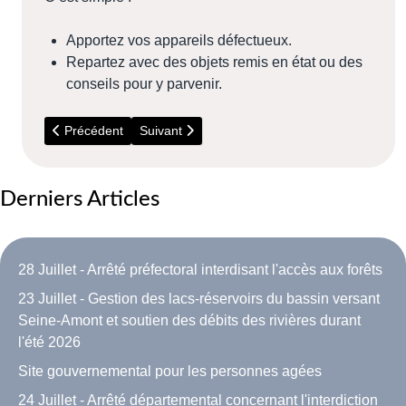
Apportez vos appareils défectueux.
Repartez avec des objets remis en état ou des
conseils pour y parvenir.
Article précédent : 5 Juillet - Visite du parc Boussard (Lardy)
Article suivant : Novembre - Soutien pour l
Précédent
Suivant
Derniers Articles
28 Juillet - Arrêté préfectoral interdisant l'accès aux forêts
23 Juillet - Gestion des lacs-réservoirs du bassin versant
Seine-Amont et soutien des débits des rivières durant
l'été 2026
Site gouvernemental pour les personnes agées
24 Juillet - Arrêté départemental concernant l'interdiction