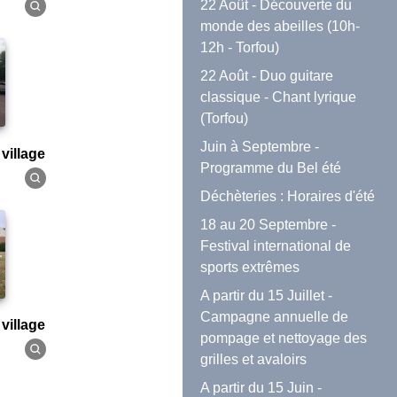
22 Août - Découverte du
monde des abeilles (10h-
12h - Torfou)
22 Août - Duo guitare
classique - Chant lyrique
(Torfou)
Juin à Septembre -
 village
Programme du Bel été
Déchèteries : Horaires d'été
18 au 20 Septembre -
Festival international de
sports extrêmes
A partir du 15 Juillet -
Campagne annuelle de
 village
pompage et nettoyage des
grilles et avaloirs
A partir du 15 Juin -