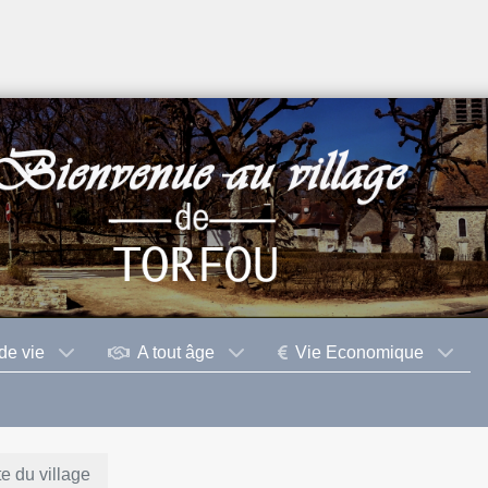
de vie
A tout âge
Vie Economique
e du village