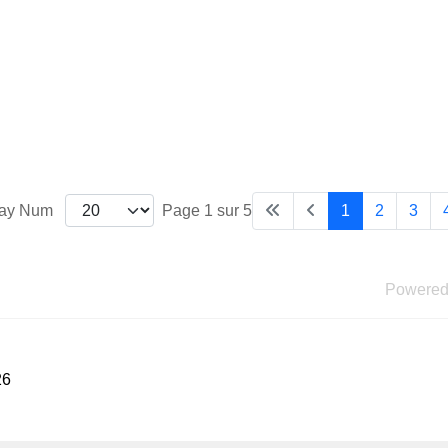
lay Num
Page 1 sur 5
1
2
3
Powered
26