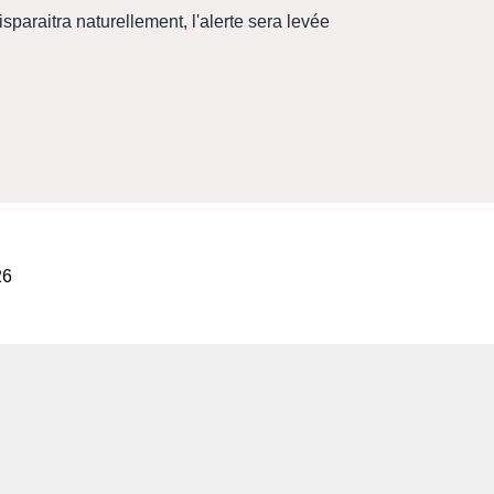
paraitra naturellement, l'alerte sera levée
 eaux destinées à la consommation humaine
26