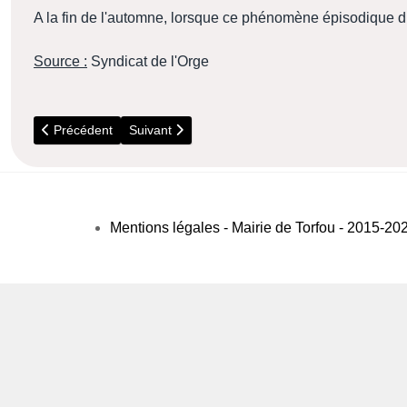
A la fin de l'automne, lorsque ce phénomène épisodique dis
Source :
Syndicat de l'Orge
Article précédent : Danger - Prolifération de chenilles urticantes
Article suivant : 2017 - Contrôle sanitaire des
Précédent
Suivant
Mentions légales - Mairie de Torfou - 2015-20