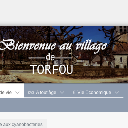
de vie
A tout âge
Vie Economique
te aux cyanobacteries