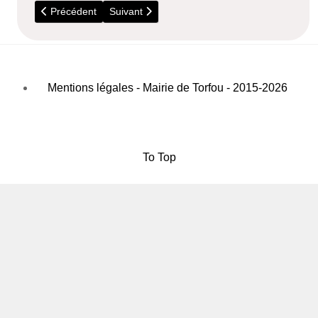
Article précédent : Moustique Tigre en Essonne
Article suivant : Alerte aux cyanobacteries
Précédent
Suivant
Mentions légales - Mairie de Torfou - 2015-2026
To Top