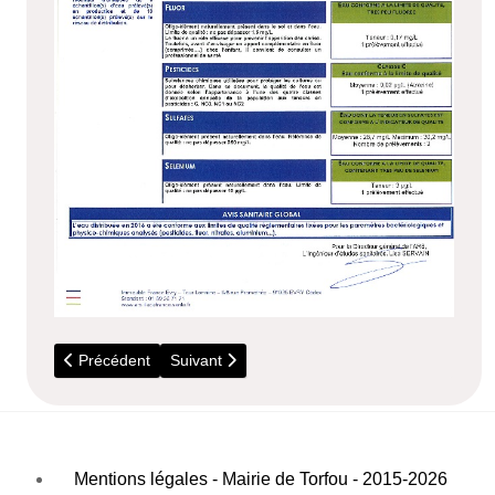
Article précédent : Alerte aux cyanobacteries
Article suivant : Mars - Communiqué de l'AD
Précédent
Suivant
Mentions légales - Mairie de Torfou - 2015-2026