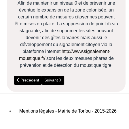
Afin de maintenir un niveau 0 et de prévenir une
éventuelle expansion de la zone colonisée, un
certain nombre de mesures citoyennes peuvent
être mises en place. La suppression de point d'eau
stagnante, afin de supprimer les sites pouvant
devenir des gîtes larvaires mais aussi le
développement du signalement citoyen via la
plateforme internet
http://www.signalement-
moustique.fr/
sont les deux mesures phares de
prévention et de détection du moustique tigre.
Article précédent : Dépistage du cancer du sein
Article suivant : Danger - Prolifération de cheni
Précédent
Suivant
Mentions légales - Mairie de Torfou - 2015-2026